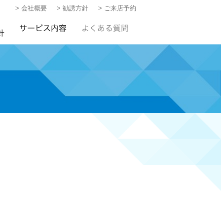
> 会社概要
> 勧誘方針
> ご来店予約